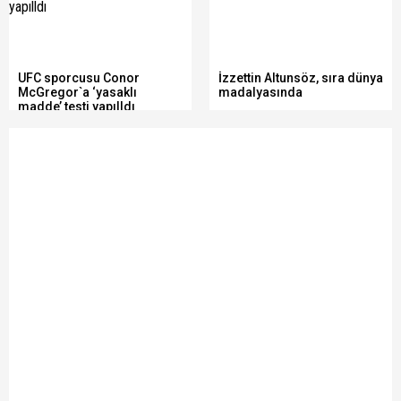
UFC sporcusu Conor
İzzettin Altunsöz, sıra dünya
McGregor`a ‘yasaklı
madalyasında
madde’ testi yapılldı