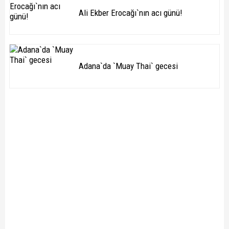
Ali Ekber Erocağı`nın acı günü!
Adana`da `Muay Thai` gecesi