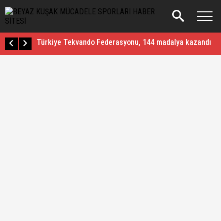
Musa Aydın`dan Cengizhan Şimşek açıklaması
Mete Gazoz, altın madalya kazandı
Aslan Abid Uğuz Karate ve Mücadele sporlarındaki 10. D
Türkiye Tekvando Federasyonu, 144 madalya kazandı
Buse Naz Çakıroğlu, Avrupa Oyunları`nda şampiyon
Busenaz Sürmeneli Avrupa Oyunları Şampiyonu
Tuğba Danışmaz Avrupa Şampiyonu
Bayrağımızı dalgalandıracağım
Kayseri Emniyet Müdürlüğü ve Sokaktan Madalyaya Uzan
Cengizhan Şimşek, bileğinin hakkıyla da başpehlivan old
Musa Aydın`dan Cengizhan Şimşek açıklaması
Mete Gazoz, altın madalya kazandı