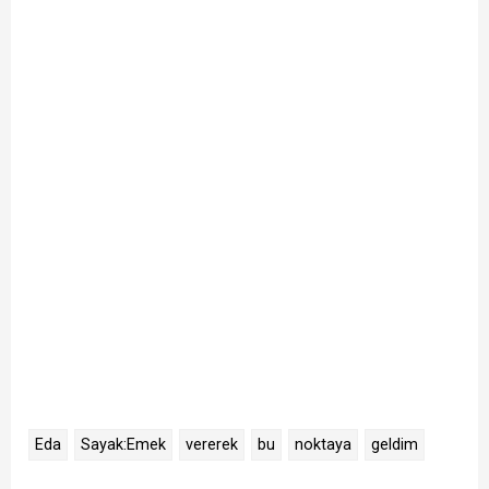
Eda
Sayak:Emek
vererek
bu
noktaya
geldim