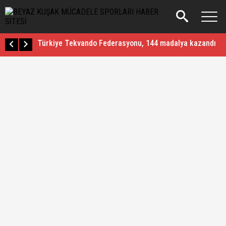
Musa Aydın`dan Cengizhan Şimşek açıklaması
Mete Gazoz, altın madalya kazandı
Aslan Abid Uğuz Karate ve Mücadele sporlarındaki 10. D
Türkiye Tekvando Federasyonu, 144 madalya kazandı
Buse Naz Çakıroğlu, Avrupa Oyunları`nda şampiyon
Busenaz Sürmeneli Avrupa Oyunları Şampiyonu
Tuğba Danışmaz Avrupa Şampiyonu
Bayrağımızı dalgalandıracağım
Kayseri Emniyet Müdürlüğü ve Sokaktan Madalyaya Uzan
Cengizhan Şimşek, bileğinin hakkıyla da başpehlivan old
Musa Aydın`dan Cengizhan Şimşek açıklaması
Mete Gazoz, altın madalya kazandı