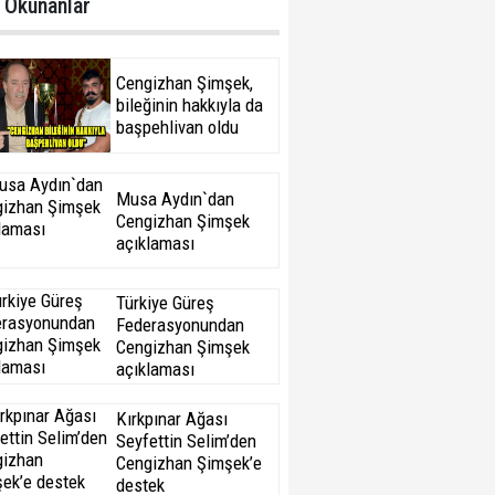
 Okunanlar
Cengizhan Şimşek,
bileğinin hakkıyla da
başpehlivan oldu
Musa Aydın`dan
Cengizhan Şimşek
açıklaması
Türkiye Güreş
Federasyonundan
Cengizhan Şimşek
açıklaması
Kırkpınar Ağası
Seyfettin Selim’den
Cengizhan Şimşek’e
destek