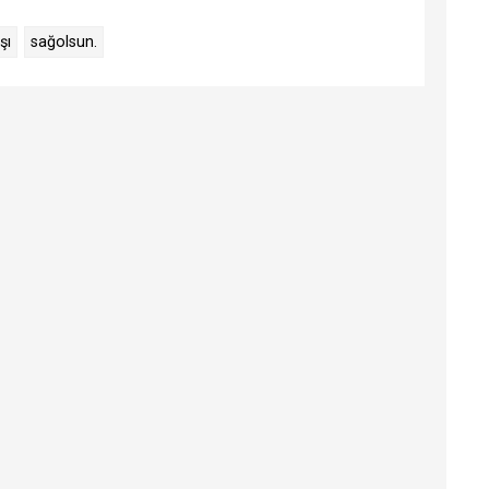
şı
sağolsun.