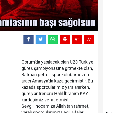
+
-
A
A
Çorum’da yapılacak olan U23 Türkiye
güreş şampiyonasına gitmekte olan,
Batman petrol spor kulübümüzün
aracı Amasya’da kaza geçirmiştir. Bu
kazada sporcularımız yaralanırken,
güreş antrenörü Halil İbrahim KAY
kardeşimiz vefat etmiştir.
Sevgili hocamıza Allah'tan rahmet,
yaralı sporcularımıza acil şifalar