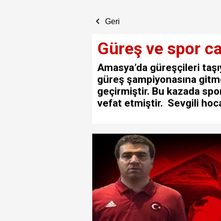
Geri
Güreş ve spor ca
Amasya’da güreşçileri taşıy
güreş şampiyonasına gitm
geçirmiştir. Bu kazada spo
vefat etmiştir. Sevgili hoc