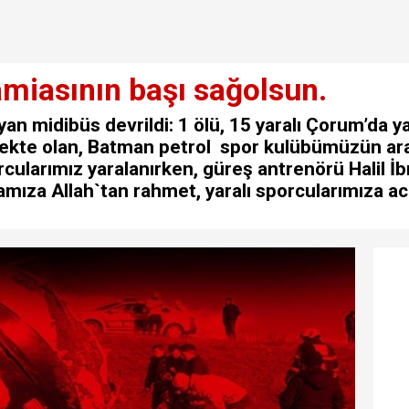
miasının başı sağolsun.
an midibüs devrildi: 1 ölü, 15 yaralı Çorum’da y
ekte olan, Batman petrol spor kulübümüzün ar
rcularımız yaralanırken, güreş antrenörü Halil 
amıza Allah`tan rahmet, yaralı sporcularımıza acil