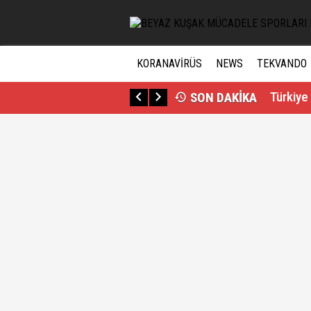
Musa Ay
Mete Ga
KORANAVİRÜS
NEWS
TEKVANDO
SON DAKİKA
Buse Na
Busenaz
Tuğba 
Bayrağı
Musa Ay
Mete Ga