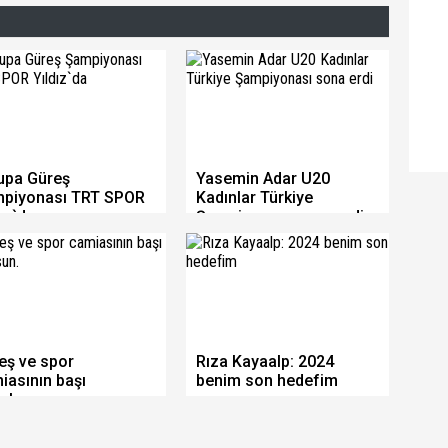
upa Güreş
Yasemin Adar U20
piyonası TRT SPOR
Kadınlar Türkiye
dız`da
Şampiyonası sona erdi
eş ve spor
Rıza Kayaalp: 2024
iasının başı
benim son hedefim
olsun.