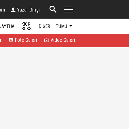
am
Yazar Girişi
KICK
UAYTHAI
DİĞER
TÜMÜ
BOKS
r
Foto Galeri
Video Galeri