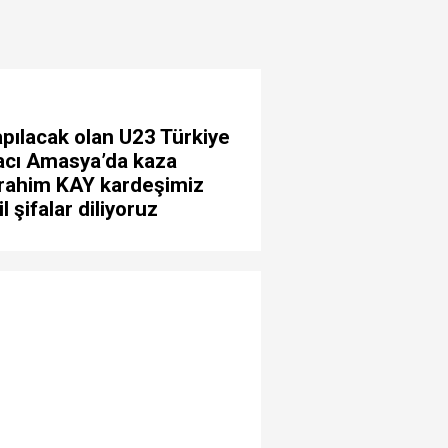
apılacak olan U23 Türkiye
acı Amasya’da kaza
İbrahim KAY kardeşimiz
 şifalar diliyoruz