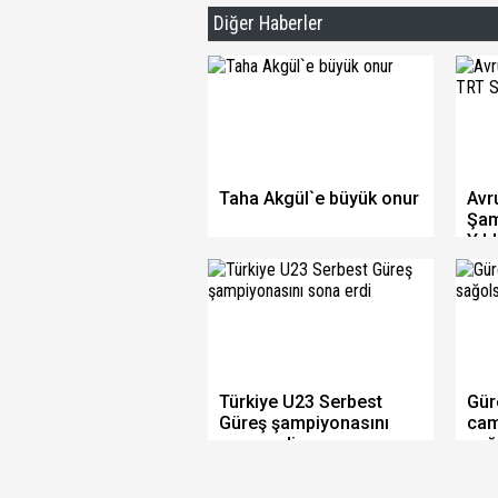
Diğer Haberler
Taha Akgül`e büyük onur
Avr
Şam
Yıl
Türkiye U23 Serbest
Gür
Güreş şampiyonasını
cam
sona erdi
sağ