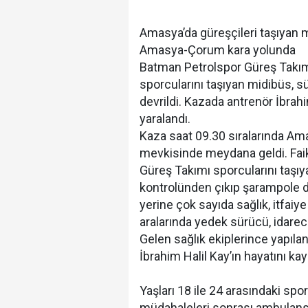
Amasya’da güreşçileri taşıyan mi
Amasya-Çorum kara yolunda
Batman Petrolspor Güreş Takı
sporcularını taşıyan midibüs,
devrildi. Kazada antrenör İbrahi
yaralandı.
Kaza saat 09.30 sıralarında A
mevkisinde meydana geldi. Faik
Güreş Takımı sporcularını taşı
kontrolünden çıkıp şarampole de
yerine çok sayıda sağlık, itfaiy
aralarında yedek sürücü, idareci
Gelen sağlık ekiplerince yapıla
İbrahim Halil Kay’ın hayatını kayb
Yaşları 18 ile 24 arasındaki sporc
müdahaleleri sonrası ambulansla