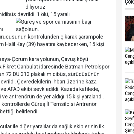
Çok
diliyoruz
dibüs devrildi: 1 ölü, 15 yaralı
mı
 sürücüsünün kontrolünden çıkarak şarampole
m Halil Kay (39) hayatını kaybederken, 15 kişi
masya-Çorum kara yolunun, Çavuş köyü
 Fikret Canbulat idaresinde Batman Petrolspor
yan 72 DU 313 plakalı midibüs, sürücüsünün
vrildi. Çevredekilerin ihbarı üzerine kaza
e ve AFAD ekibi sevk edildi. Kazada kafilede,
 ve antrenörün de yer aldığı 15 kişi yaralandı.
n kontrollerde Güreş İl Temsilcisi Antrenör
ettiği belirlendi.
ular ile diğer yaralılar da sağlık ekiplerinin ilk
rla çevredeki hastanelere kaldırılarak tedavi